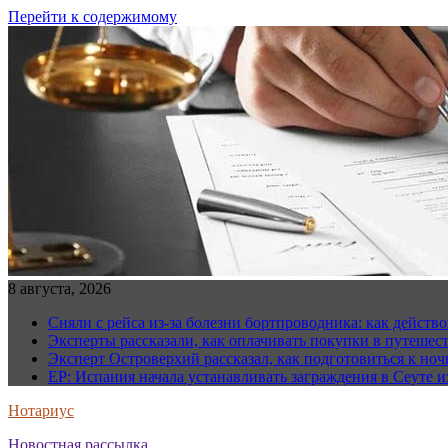
Перейти к содержимому
8 августа, 2026
Сняли с рейса из-за болезни бортпроводника: как действо
Эксперты рассказали, как оплачивать покупки в путешес
Эксперт Островерхий рассказал, как подготовиться к но
EP: Испания начала устанавливать заграждения в Сеуте и
Нотариус
Новостная рассылка