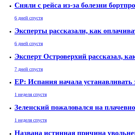
Сняли с рейса из-за болезни бортпр
6 дней спустя
Эксперты рассказали, как оплачива
6 дней спустя
Эксперт Островерхий рассказал, ка
7 дней спустя
EP: Испания начала устанавливать 
1 неделя спустя
Зеленский пожаловался на плачевно
1 неделя спустя
Названа истинная причина увольне