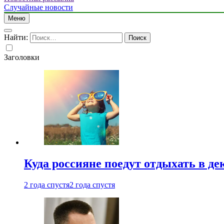
Случайные новости
Меню
Найти:
Заголовки
Куда россияне поедут отдыхать в де
2 года спустя
2 года спустя