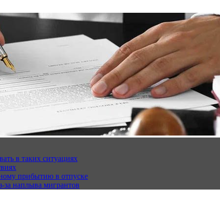
вать в таких ситуациях
твиях
чному прибытию в отпуске
з-за наплыва мигрантов