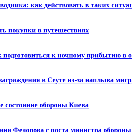
оводника: как действовать в таких ситуа
ть покупки в путешествиях
к подготовиться к ночному прибытию в о
заграждения в Сеуте из-за наплыва миг
е состояние обороны Киева
ния Федорова с поста министра оборон