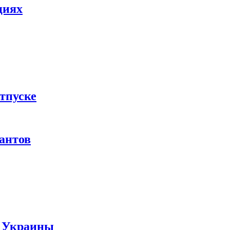
циях
тпуске
рантов
ы Украины