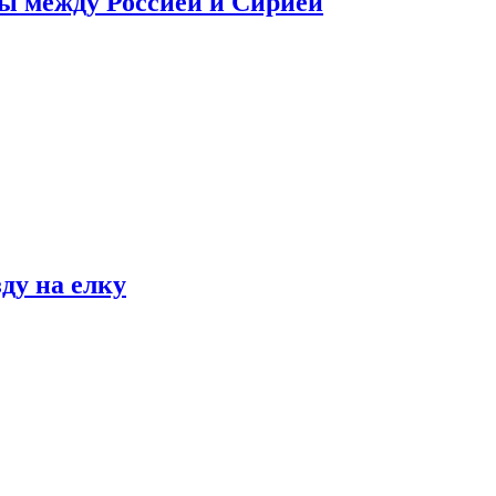
сы между Россией и Сирией
ду на елку