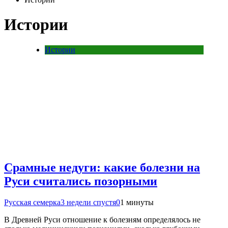
Истории
Истории
Срамные недуги: какие болезни на
Руси считались позорными
Русская семерка
3 недели спустя
0
1 минуты
В Древней Руси отношение к болезням определялось не