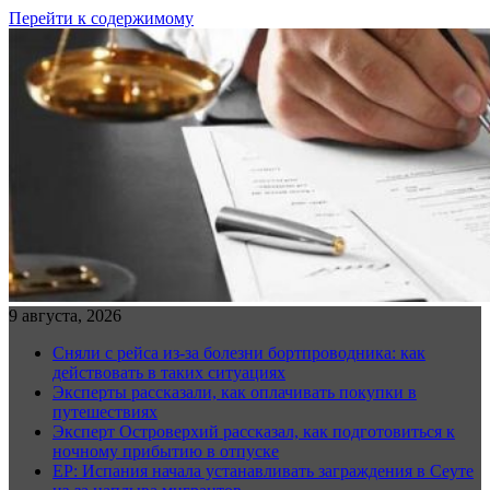
Перейти к содержимому
9 августа, 2026
Сняли с рейса из-за болезни бортпроводника: как
действовать в таких ситуациях
Эксперты рассказали, как оплачивать покупки в
путешествиях
Эксперт Островерхий рассказал, как подготовиться к
ночному прибытию в отпуске
EP: Испания начала устанавливать заграждения в Сеуте