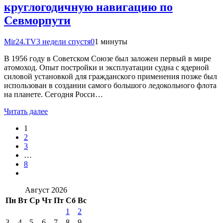
круглогодичную навигацию по
Севморпути
Mir24.TV
3 недели спустя
0
1 минуты
В 1956 году в Советском Союзе был заложен первый в мире
атомоход. Опыт постройки и эксплуатации судна с ядерной
силовой установкой для гражданского применения позже был
использован в создании самого большого ледокольного флота
на планете. Сегодня Росси…
Читать далее
1
2
3
…
8
Август 2026
Пн
Вт
Ср
Чт
Пт
Сб
Вс
1
2
3
4
5
6
7
8
9