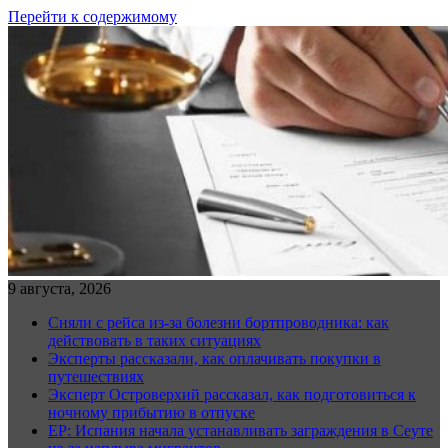
Перейти к содержимому
9 августа, 2026
Сняли с рейса из-за болезни бортпроводника: как
действовать в таких ситуациях
Эксперты рассказали, как оплачивать покупки в
путешествиях
Эксперт Островерхий рассказал, как подготовиться к
ночному прибытию в отпуске
EP: Испания начала устанавливать заграждения в Сеуте