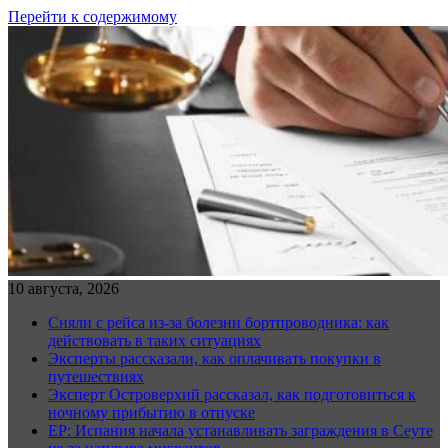
Перейти к содержимому
10 августа, 2026
Сняли с рейса из-за болезни бортпроводника: как
действовать в таких ситуациях
Эксперты рассказали, как оплачивать покупки в
путешествиях
Эксперт Островерхий рассказал, как подготовиться к
ночному прибытию в отпуске
EP: Испания начала устанавливать заграждения в Сеуте