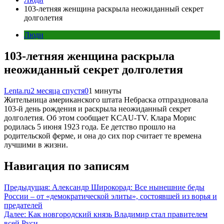
103-летняя женщина раскрыла неожиданный секрет
долголетия
Люди
103-летняя женщина раскрыла
неожиданный секрет долголетия
Lenta.ru
2 месяца спустя
0
1 минуты
Жительница американского штата Небраска отпраздновала
103-й день рождения и раскрыла неожиданный секрет
долголетия. Об этом сообщает KCAU-TV. Клара Морис
родилась 5 июня 1923 года. Ее детство прошло на
родительской ферме, и она до сих пор считает те времена
лучшими в жизни.
Навигация по записям
Предыдущая:
Александр Широкорад: Все нынешние беды
России – от «демократической элиты», состоявшей из ворья и
предателей
Далее:
Как новгородский князь Владимир стал правителем
всей Руси