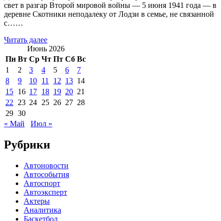
свет в разгар Второй мировой войны — 5 июня 1941 года — в
деревне Скотники неподалеку от Лодзи в семье, не связанной
с……
Читать далее
Июнь 2026
Пн
Вт
Ср
Чт
Пт
Сб
Вс
1
2
3
4
5
6
7
8
9
10
11
12
13
14
15
16
17
18
19
20
21
22
23
24
25
26
27
28
29
30
« Май
Июл »
Рубрики
Автоновости
Автособытия
Автоспорт
Автоэксперт
Актеры
Аналитика
Баскетбол