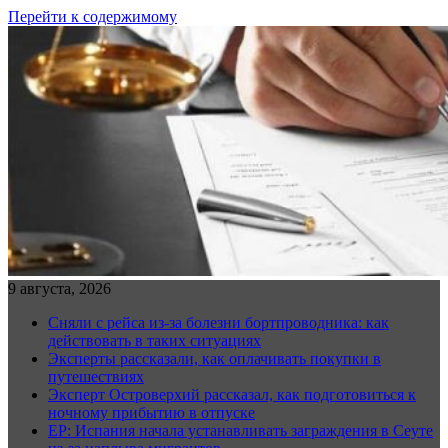
Перейти к содержимому
9 августа, 2026
Сняли с рейса из-за болезни бортпроводника: как
действовать в таких ситуациях
Эксперты рассказали, как оплачивать покупки в
путешествиях
Эксперт Островерхий рассказал, как подготовиться к
ночному прибытию в отпуске
EP: Испания начала устанавливать заграждения в Сеуте