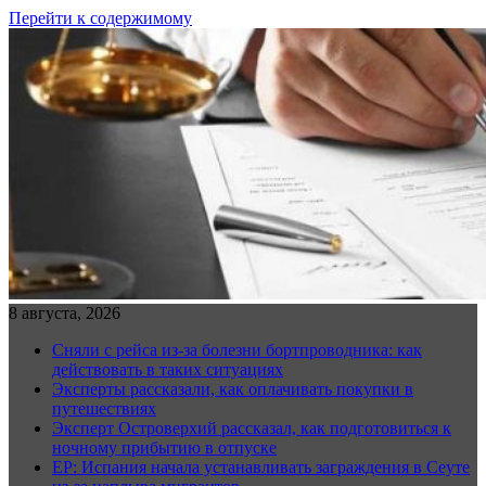
Перейти к содержимому
8 августа, 2026
Сняли с рейса из-за болезни бортпроводника: как
действовать в таких ситуациях
Эксперты рассказали, как оплачивать покупки в
путешествиях
Эксперт Островерхий рассказал, как подготовиться к
ночному прибытию в отпуске
EP: Испания начала устанавливать заграждения в Сеуте