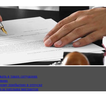
вать в таких ситуациях
твиях
чному прибытию в отпуске
з-за наплыва мигрантов