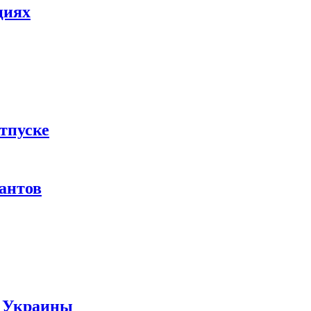
циях
тпуске
рантов
ы Украины