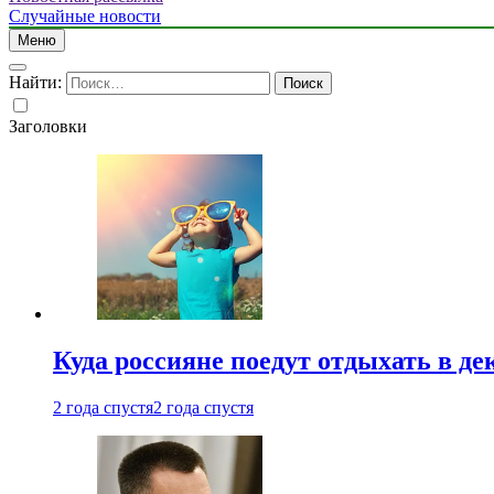
Случайные новости
Меню
Найти:
Заголовки
Куда россияне поедут отдыхать в де
2 года спустя
2 года спустя