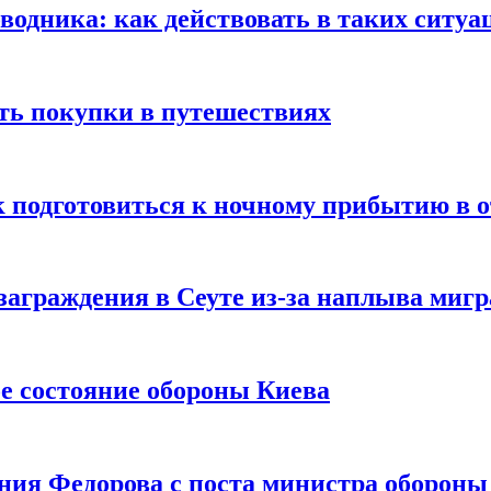
оводника: как действовать в таких ситуа
ть покупки в путешествиях
к подготовиться к ночному прибытию в о
заграждения в Сеуте из-за наплыва миг
е состояние обороны Киева
ния Федорова с поста министра оборон