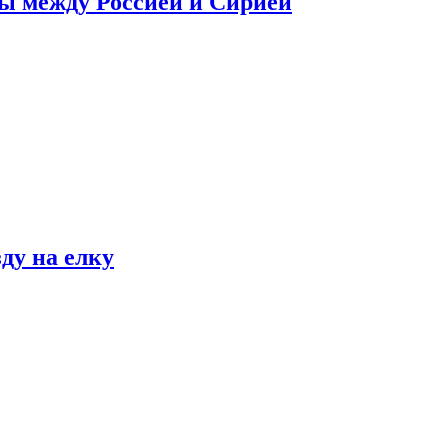
сы между Россией и Сирией
ду на елку