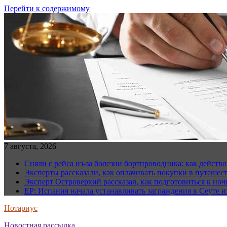
Перейти к содержимому
7 августа, 2026
Сняли с рейса из-за болезни бортпроводника: как действо
Эксперты рассказали, как оплачивать покупки в путешес
Эксперт Островерхий рассказал, как подготовиться к но
EP: Испания начала устанавливать заграждения в Сеуте и
Нотариус
Новостная рассылка