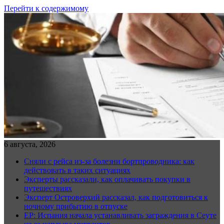
Перейти к содержимому
6 августа, 2026
Сняли с рейса из-за болезни бортпроводника: как
действовать в таких ситуациях
Эксперты рассказали, как оплачивать покупки в
путешествиях
Эксперт Островерхий рассказал, как подготовиться к
ночному прибытию в отпуске
EP: Испания начала устанавливать заграждения в Сеуте