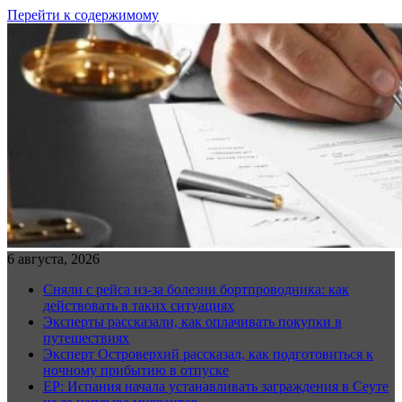
Перейти к содержимому
6 августа, 2026
Сняли с рейса из-за болезни бортпроводника: как
действовать в таких ситуациях
Эксперты рассказали, как оплачивать покупки в
путешествиях
Эксперт Островерхий рассказал, как подготовиться к
ночному прибытию в отпуске
EP: Испания начала устанавливать заграждения в Сеуте