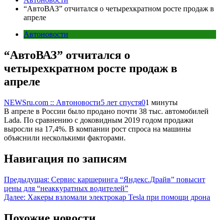
“АвтоВАЗ” отчитался о четырехкратном росте продаж в
апреле
Автоновости
“АвтоВАЗ” отчитался о
четырехкратном росте продаж в
апреле
NEWSru.com :: Автоновости
5 лет спустя
0
1 минуты
В апреле в России было продано почти 38 тыс. автомобилей
Lada. По сравнению с доковидным 2019 годом продажи
выросли на 17,4%. В компании рост спроса на машины
объяснили несколькими факторами.
Навигация по записям
Предыдущая:
Сервис каршеринга “Яндекс.Драйв” повысит
цены для “неаккуратных водителей”
Далее:
Хакеры взломали электрокар Tesla при помощи дрона
Похожие новости