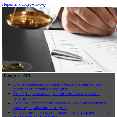
Перейти к содержимому
10 августа, 2026
Сняли с рейса из-за болезни бортпроводника: как
действовать в таких ситуациях
Эксперты рассказали, как оплачивать покупки в
путешествиях
Эксперт Островерхий рассказал, как подготовиться к
ночному прибытию в отпуске
EP: Испания начала устанавливать заграждения в Сеуте