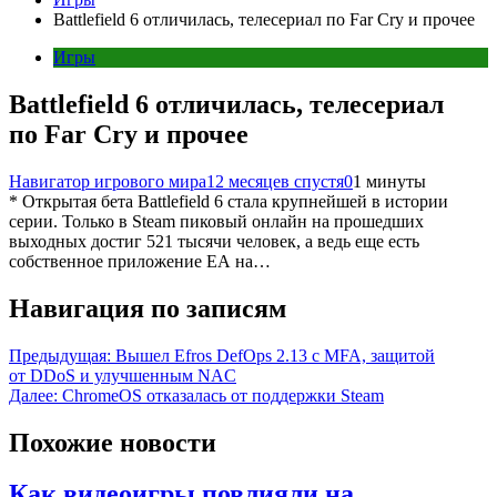
Battlefield 6 отличилась, телесериал по Far Cry и прочее
Игры
Battlefield 6 отличилась, телесериал
по Far Cry и прочее
Навигатор игрового мира
12 месяцев спустя
0
1 минуты
* Открытая бета Battlefield 6 стала крупнейшей в истории
серии. Только в Steam пиковый онлайн на прошедших
выходных достиг 521 тысячи человек, а ведь еще есть
собственное приложение ЕА на…
Навигация по записям
Предыдущая:
Вышел Efros DefOps 2.13 с MFA, защитой
от DDoS и улучшенным NAC
Далее:
ChromeOS отказалась от поддержки Steam
Похожие новости
Как видеоигры повлияли на