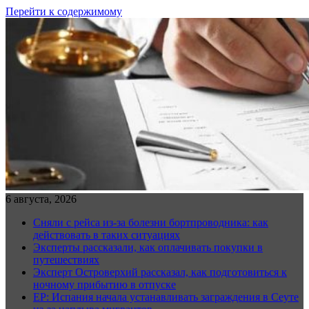
Перейти к содержимому
6 августа, 2026
Сняли с рейса из-за болезни бортпроводника: как
действовать в таких ситуациях
Эксперты рассказали, как оплачивать покупки в
путешествиях
Эксперт Островерхий рассказал, как подготовиться к
ночному прибытию в отпуске
EP: Испания начала устанавливать заграждения в Сеуте