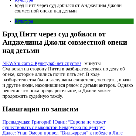
Брэд Питт через суд добился от Анджелины Джоли
совместной опеки над детьми
Культура
Брэд Питт через суд добился от
Анджелины Джоли совместной опеки
над детьми
NEWSru.com :: Культура
5 лет спустя
0
1 минуты
Суд встал на сторону Питта в разбирательствах по делу об
опеке, которые длились почти пять лет. В ходе
разбирательства были заслушаны свидетели, эксперты, врачи
и другие люди, находившиеся рядом с детьми актеров. Однако
решение это пока предварительное, и Джоли может
продолжить судебную тяжбу.
Навигация по записям
Предыдущая:
Григорий Юдин: “Европа не может
существовать с выколотой Беларусью по центру”
Далее:
Унаи Эмери привел “Вильярреал” к победе в Лиге