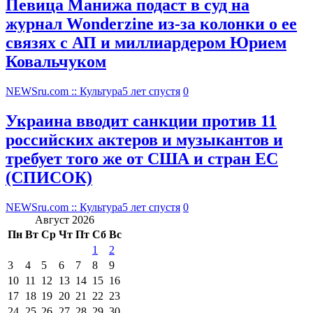
Певица Манижа подаст в суд на
журнал Wonderzine из-за колонки о ее
связях с АП и миллиардером Юрием
Ковальчуком
NEWSru.com :: Культура
5 лет спустя
0
Украина вводит санкции против 11
российских актеров и музыкантов и
требует того же от США и стран ЕС
(СПИСОК)
NEWSru.com :: Культура
5 лет спустя
0
Август 2026
Пн
Вт
Ср
Чт
Пт
Сб
Вс
1
2
3
4
5
6
7
8
9
10
11
12
13
14
15
16
17
18
19
20
21
22
23
24
25
26
27
28
29
30