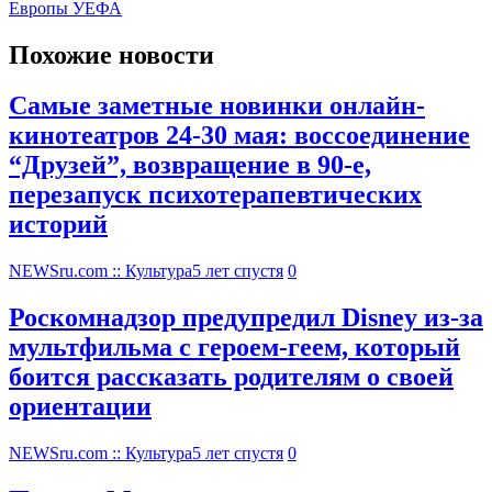
Европы УЕФА
Похожие новости
Самые заметные новинки онлайн-
кинотеатров 24-30 мая: воссоединение
“Друзей”, возвращение в 90-е,
перезапуск психотерапевтических
историй
NEWSru.com :: Культура
5 лет спустя
0
Роскомнадзор предупредил Disney из-за
мультфильма c героем-геем, который
боится рассказать родителям о своей
ориентации
NEWSru.com :: Культура
5 лет спустя
0