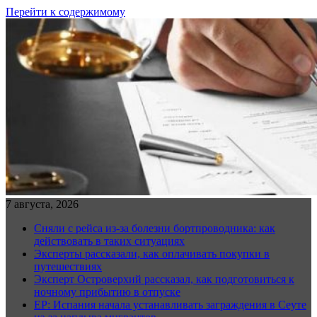
Перейти к содержимому
7 августа, 2026
Сняли с рейса из-за болезни бортпроводника: как
действовать в таких ситуациях
Эксперты рассказали, как оплачивать покупки в
путешествиях
Эксперт Островерхий рассказал, как подготовиться к
ночному прибытию в отпуске
EP: Испания начала устанавливать заграждения в Сеуте