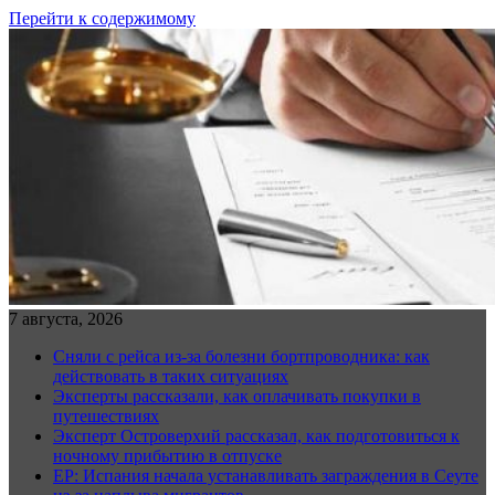
Перейти к содержимому
7 августа, 2026
Сняли с рейса из-за болезни бортпроводника: как
действовать в таких ситуациях
Эксперты рассказали, как оплачивать покупки в
путешествиях
Эксперт Островерхий рассказал, как подготовиться к
ночному прибытию в отпуске
EP: Испания начала устанавливать заграждения в Сеуте