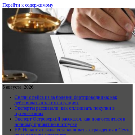
Перейти к содержимому
5 августа, 2026
Сняли с рейса из-за болезни бортпроводника: как
действовать в таких ситуациях
Эксперты рассказали, как оплачивать покупки в
путешествиях
Эксперт Островерхий рассказал, как подготовиться к
ночному прибытию в отпуске
EP: Испания начала устанавливать заграждения в Сеуте