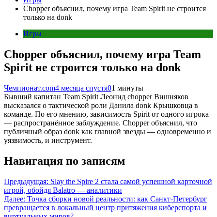
Chopper объяснил, почему игра Team Spirit не строится
только на donk
Игры
Chopper объяснил, почему игра Team
Spirit не строится только на donk
Чемпионат.com
4 месяца спустя
0
1 минуты
Бывший капитан Team Spirit Леонид chopper Вишняков
высказался о тактической роли Данила donk Крышковца в
команде. По его мнению, зависимость Spirit от одного игрока
— распространённое заблуждение. Chopper объяснил, что
публичный образ donk как главной звезды — одновременно и
уязвимость, и инструмент.
Навигация по записям
Предыдущая:
Slay the Spire 2 стала самой успешной карточной
игрой, обойдя Balatro — аналитики
Далее:
Точка сборки новой реальности: как Санкт-Петербург
превращается в локальный центр притяжения киберспорта и
виртуальных миров?