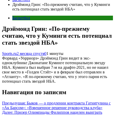
Дрэймонд Грин: «По-прежнему считаю, что у Куминги
есть потенциал стать звездой НБА»
Баскетбол
Дрэймонд Грин: «По-прежнему
считаю, что у Куминги есть потенциал
стать звездой НБА»
Sports.ru
2 месяца спустя
0
1 минуты
Форвард «Уорриорз» Дрэймонд Грин видит в экс-
одноклубнике Джонатане Куминге потенциальную звезду
НБА. Куминга был выбран 7-м на драфте-2021, но не нашел
свое место в «Голден Стэйт» и в феврале был отправлен в
«Атланту». «Я по-прежнему считаю, что у этого парня есть
потенциал стать звездой НБА.
Навигация по записям
Предыдущая:
Быков — о продлении контракта Гатиятулина с
«Ак Барсом»: «Взвешенное решение руководства клуба»
Далее:
Призер Олимпиады Филиппов нацелен выиграть