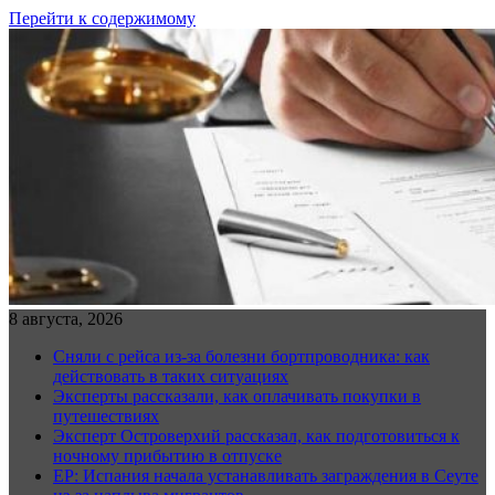
Перейти к содержимому
8 августа, 2026
Сняли с рейса из-за болезни бортпроводника: как
действовать в таких ситуациях
Эксперты рассказали, как оплачивать покупки в
путешествиях
Эксперт Островерхий рассказал, как подготовиться к
ночному прибытию в отпуске
EP: Испания начала устанавливать заграждения в Сеуте