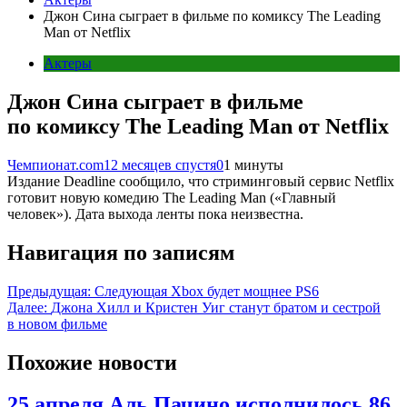
Джон Сина сыграет в фильме по комиксу The Leading
Man от Netflix
Актеры
Джон Сина сыграет в фильме
по комиксу The Leading Man от Netflix
Чемпионат.com
12 месяцев спустя
0
1 минуты
Издание Deadline сообщило, что стриминговый сервис Netflix
готовит новую комедию The Leading Man («Главный
человек»). Дата выхода ленты пока неизвестна.
Навигация по записям
Предыдущая:
Следующая Xbox будет мощнее PS6
Далее:
Джона Хилл и Кристен Уиг станут братом и сестрой
в новом фильме
Похожие новости
25 апреля Аль Пачино исполнилось 86