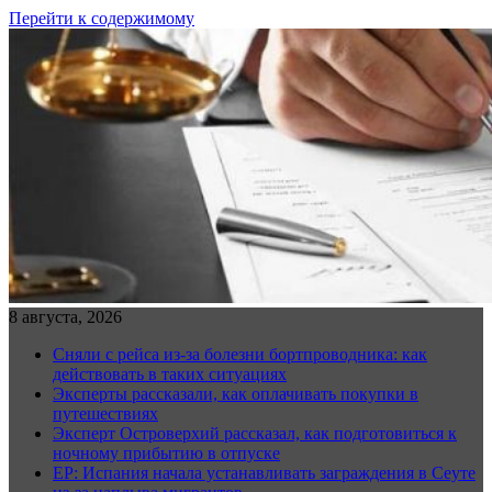
Перейти к содержимому
8 августа, 2026
Сняли с рейса из-за болезни бортпроводника: как
действовать в таких ситуациях
Эксперты рассказали, как оплачивать покупки в
путешествиях
Эксперт Островерхий рассказал, как подготовиться к
ночному прибытию в отпуске
EP: Испания начала устанавливать заграждения в Сеуте