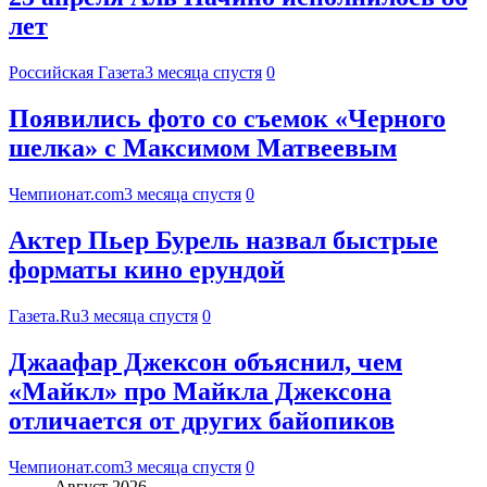
лет
Российская Газета
3 месяца спустя
0
Появились фото со съемок «Черного
шелка» с Максимом Матвеевым
Чемпионат.com
3 месяца спустя
0
Актер Пьер Бурель назвал быстрые
форматы кино ерундой
Газета.Ru
3 месяца спустя
0
Джаафар Джексон объяснил, чем
«Майкл» про Майкла Джексона
отличается от других байопиков
Чемпионат.com
3 месяца спустя
0
Август 2026