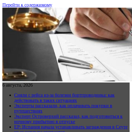
Перейти к содержимому
6 августа, 2026
Сняли с рейса из-за болезни бортпроводника: как
действовать в таких ситуациях
Эксперты рассказали, как оплачивать покупки в
путешествиях
Эксперт Островерхий рассказал, как подготовиться к
ночному прибытию в отпуске
EP: Испания начала устанавливать заграждения в Сеуте