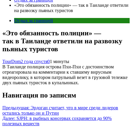
«Это обязанность полиции» — так в Таиланде ответили
на развозку пьяных туристов
Отдых за границей
«Это обязанность полиции» —
так в Таиланде ответили на развозку
пьяных туристов
TourDom
2 года спустя
0
1 минуты
В Таиланде полиция острова Пхи-Пхи с достоинством
отреагировала на комментарии к ставшему вирусным
видеоролику, в котором патрульный везет в грузовой тележке
двух пьяных туристок в купальниках.
Навигация по записям
Предыдущая:
Эрдоган считает, что в мире среди лидеров
остались только он и Путин
Далее:
SJPH: в рыбных консервах сохраняется до 90%
полезных веществ