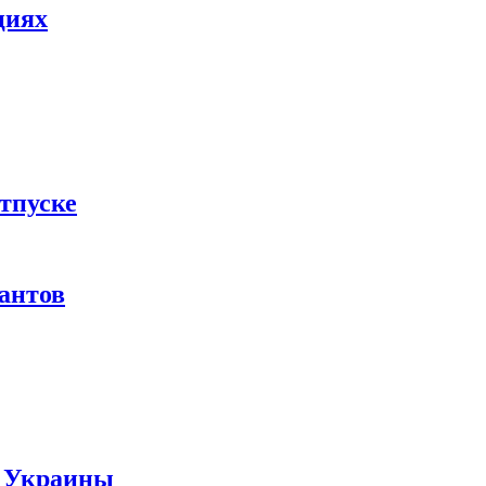
циях
тпуске
рантов
ы Украины