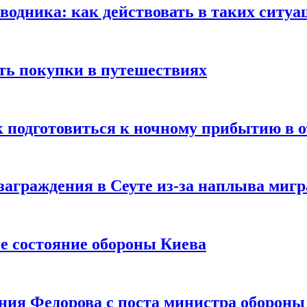
оводника: как действовать в таких ситуа
ть покупки в путешествиях
к подготовиться к ночному прибытию в о
заграждения в Сеуте из-за наплыва миг
е состояние обороны Киева
ния Федорова с поста министра оборон