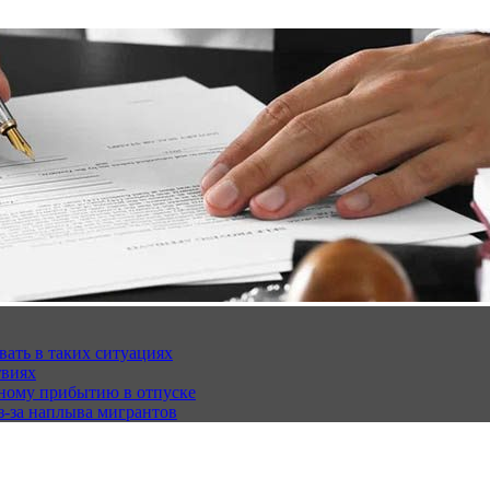
вать в таких ситуациях
твиях
чному прибытию в отпуске
з-за наплыва мигрантов