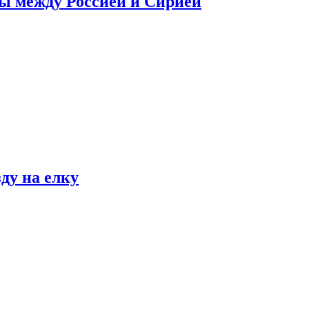
сы между Россией и Сирией
ду на елку