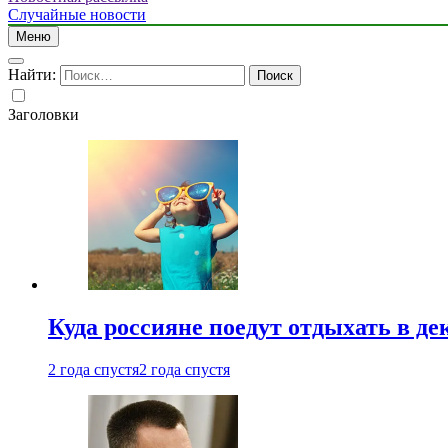
Случайные новости
Меню
Найти:
Заголовки
Куда россияне поедут отдыхать в де
2 года спустя
2 года спустя