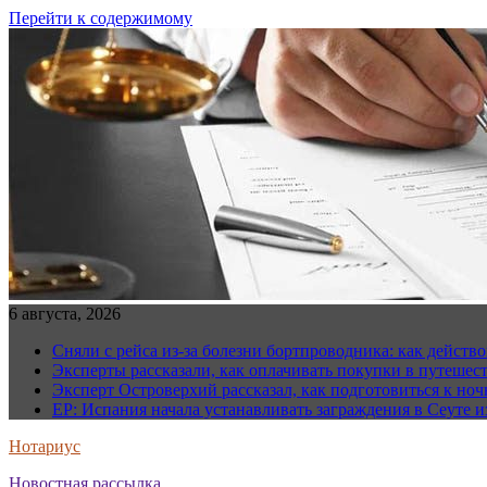
Перейти к содержимому
6 августа, 2026
Сняли с рейса из-за болезни бортпроводника: как действо
Эксперты рассказали, как оплачивать покупки в путешес
Эксперт Островерхий рассказал, как подготовиться к но
EP: Испания начала устанавливать заграждения в Сеуте и
Нотариус
Новостная рассылка