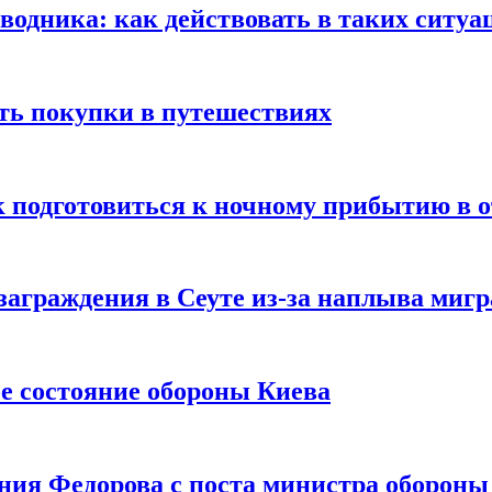
оводника: как действовать в таких ситуа
ть покупки в путешествиях
к подготовиться к ночному прибытию в о
заграждения в Сеуте из-за наплыва миг
е состояние обороны Киева
ния Федорова с поста министра оборон