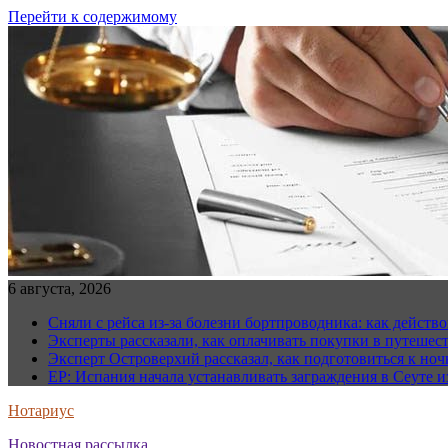
Перейти к содержимому
6 августа, 2026
Сняли с рейса из-за болезни бортпроводника: как действо
Эксперты рассказали, как оплачивать покупки в путешес
Эксперт Островерхий рассказал, как подготовиться к но
EP: Испания начала устанавливать заграждения в Сеуте и
Нотариус
Новостная рассылка