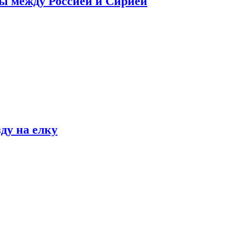
сы между Россией и Сирией
ду на елку