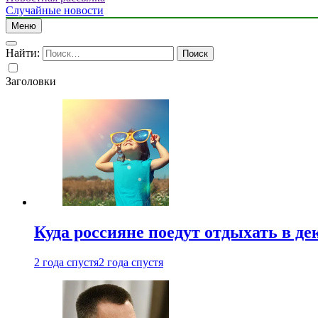
Случайные новости
Меню
Найти:
Заголовки
Куда россияне поедут отдыхать в де
2 года спустя
2 года спустя