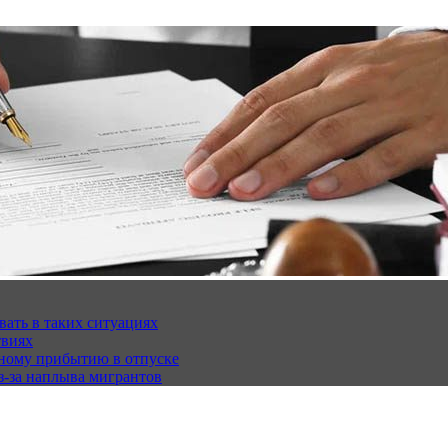
вать в таких ситуациях
твиях
чному прибытию в отпуске
з-за наплыва мигрантов