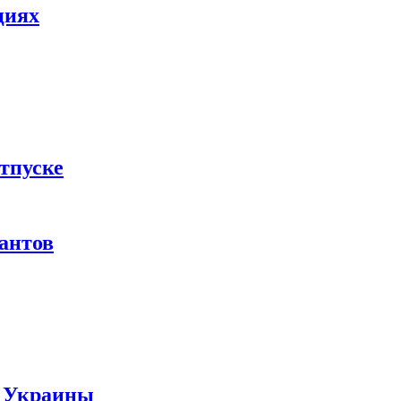
циях
тпуске
рантов
ы Украины