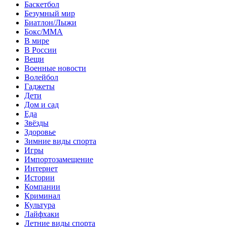
Баскетбол
Безумный мир
Биатлон/Лыжи
Бокс/MMA
В мире
В России
Вещи
Военные новости
Волейбол
Гаджеты
Дети
Дом и сад
Еда
Звёзды
Здоровье
Зимние виды спорта
Игры
Импортозамещение
Интернет
Истории
Компании
Криминал
Культура
Лайфхаки
Летние виды спорта