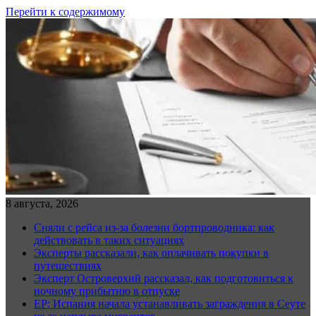
Перейти к содержимому
8 августа, 2026
Сняли с рейса из-за болезни бортпроводника: как
действовать в таких ситуациях
Эксперты рассказали, как оплачивать покупки в
путешествиях
Эксперт Островерхий рассказал, как подготовиться к
ночному прибытию в отпуске
EP: Испания начала устанавливать заграждения в Сеуте