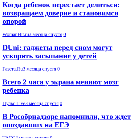
Когда ребенок перестает делиться:
возвращаем доверие и становимся
опорой
WomanHit.ru
3 месяца спустя
0
DUni: гаджеты перед сном могут
ускорять засыпание у детей
Газета.Ru
3 месяца спустя
0
Всего 2 часа у экрана меняют мозг
ребенка
Пульс Live
3 месяца спустя
0
В Рособрнадзоре напомнили, что ждет
опоздавших на ЕГЭ
ТАСС
3 месяца спустя
0