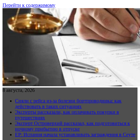
Перейти к содержимому
8 августа, 2026
Сняли с рейса из-за болезни бортпроводника: как
действовать в таких ситуациях
Эксперты рассказали, как оплачивать покупки в
путешествиях
Эксперт Островерхий рассказал, как подготовиться к
ночному прибытию в отпуске
EP: Испания начала устанавливать заграждения в Сеуте