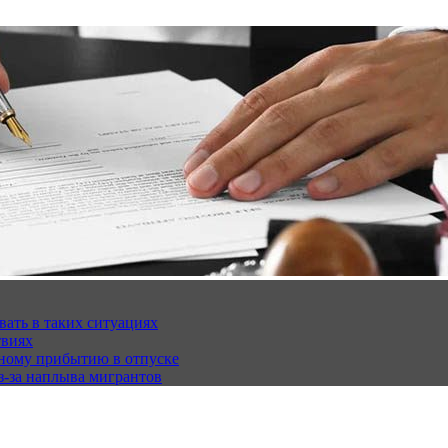
вать в таких ситуациях
твиях
чному прибытию в отпуске
з-за наплыва мигрантов