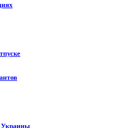
циях
тпуске
рантов
ы Украины