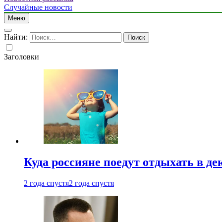
Случайные новости
Меню
Найти:
Заголовки
Куда россияне поедут отдыхать в де
2 года спустя
2 года спустя