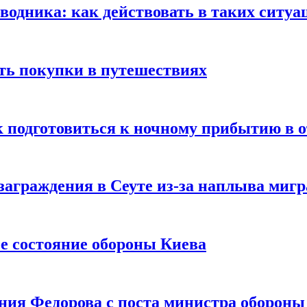
оводника: как действовать в таких ситуа
ть покупки в путешествиях
к подготовиться к ночному прибытию в о
заграждения в Сеуте из-за наплыва миг
е состояние обороны Киева
ния Федорова с поста министра оборон