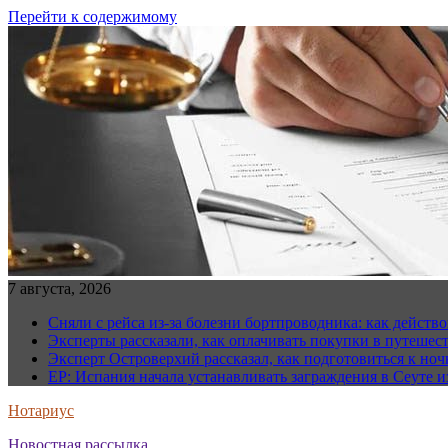
Перейти к содержимому
7 августа, 2026
Сняли с рейса из-за болезни бортпроводника: как действо
Эксперты рассказали, как оплачивать покупки в путешес
Эксперт Островерхий рассказал, как подготовиться к но
EP: Испания начала устанавливать заграждения в Сеуте и
Нотариус
Новостная рассылка