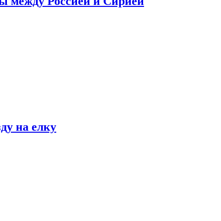
сы между Россией и Сирией
ду на елку