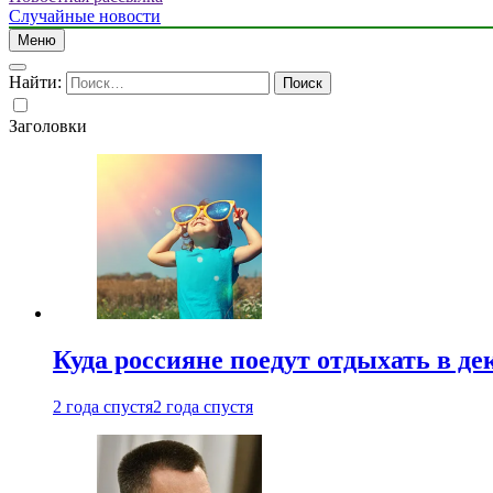
Случайные новости
Меню
Найти:
Заголовки
Куда россияне поедут отдыхать в де
2 года спустя
2 года спустя