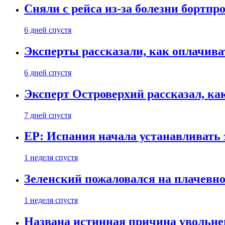
Сняли с рейса из-за болезни бортпр
6 дней спустя
Эксперты рассказали, как оплачива
6 дней спустя
Эксперт Островерхий рассказал, ка
7 дней спустя
EP: Испания начала устанавливать 
1 неделя спустя
Зеленский пожаловался на плачевно
1 неделя спустя
Названа истинная причина увольне