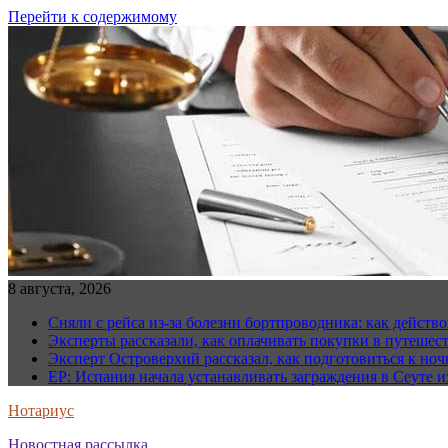
Перейти к содержимому
8 августа, 2026
Сняли с рейса из-за болезни бортпроводника: как действо
Эксперты рассказали, как оплачивать покупки в путешес
Эксперт Островерхий рассказал, как подготовиться к но
EP: Испания начала устанавливать заграждения в Сеуте и
Нотариус
Новостная рассылка