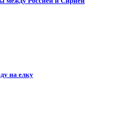
сы между Россией и Сирией
ду на елку