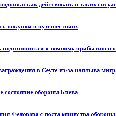
оводника: как действовать в таких ситуа
ть покупки в путешествиях
к подготовиться к ночному прибытию в о
заграждения в Сеуте из-за наплыва миг
е состояние обороны Киева
ния Федорова с поста министра оборон