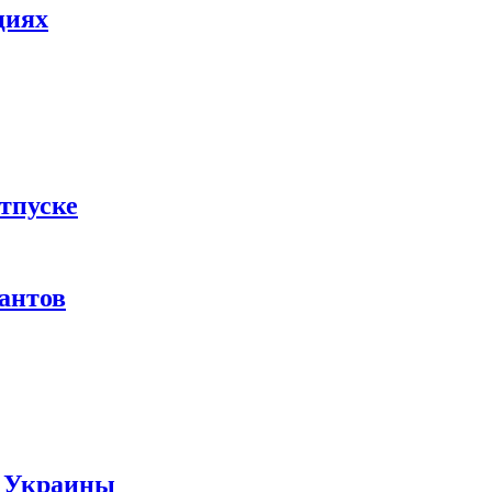
циях
тпуске
рантов
ы Украины