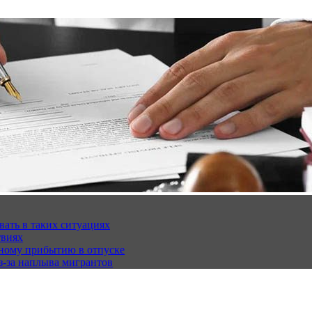
вать в таких ситуациях
твиях
чному прибытию в отпуске
з-за наплыва мигрантов