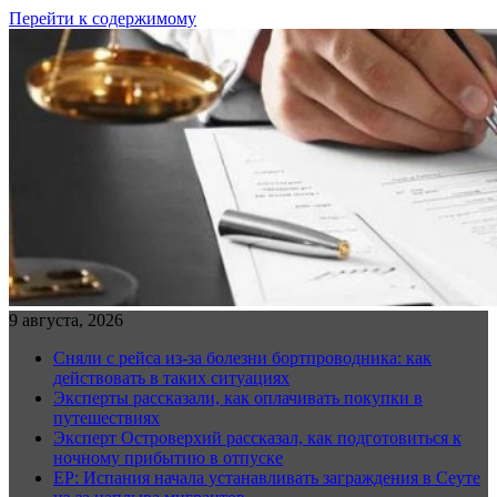
Перейти к содержимому
9 августа, 2026
Сняли с рейса из-за болезни бортпроводника: как
действовать в таких ситуациях
Эксперты рассказали, как оплачивать покупки в
путешествиях
Эксперт Островерхий рассказал, как подготовиться к
ночному прибытию в отпуске
EP: Испания начала устанавливать заграждения в Сеуте