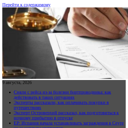
Перейти к содержимому
9 августа, 2026
Сняли с рейса из-за болезни бортпроводника: как
действовать в таких ситуациях
Эксперты рассказали, как оплачивать покупки в
путешествиях
Эксперт Островерхий рассказал, как подготовиться к
ночному прибытию в отпуске
EP: Испания начала устанавливать заграждения в Сеуте