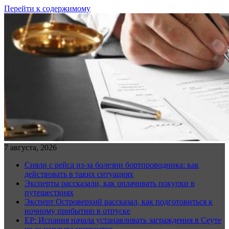
Перейти к содержимому
7 августа, 2026
Сняли с рейса из-за болезни бортпроводника: как
действовать в таких ситуациях
Эксперты рассказали, как оплачивать покупки в
путешествиях
Эксперт Островерхий рассказал, как подготовиться к
ночному прибытию в отпуске
EP: Испания начала устанавливать заграждения в Сеуте