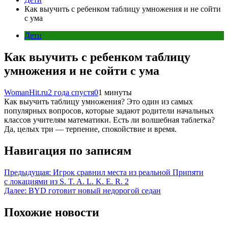
Как выучить с ребенком таблицу умножения и не сойти
с ума
Дети
Как выучить с ребенком таблицу
умножения и не сойти с ума
WomanHit.ru
2 года спустя
0
1 минуты
Как выучить таблицу умножения? Это один из самых
популярных вопросов, которые задают родители начальных
классов учителям математики. Есть ли волшебная таблетка?
Да, целых три — терпение, спокойствие и время.
Навигация по записям
Предыдущая:
Игрок сравнил места из реальной Припяти
с локациями из S. T. A. L. K. E. R. 2
Далее:
BYD готовит новый недорогой седан
Похожие новости