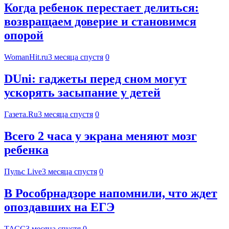
Когда ребенок перестает делиться:
возвращаем доверие и становимся
опорой
WomanHit.ru
3 месяца спустя
0
DUni: гаджеты перед сном могут
ускорять засыпание у детей
Газета.Ru
3 месяца спустя
0
Всего 2 часа у экрана меняют мозг
ребенка
Пульс Live
3 месяца спустя
0
В Рособрнадзоре напомнили, что ждет
опоздавших на ЕГЭ
ТАСС
3 месяца спустя
0