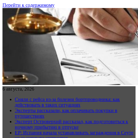
Перейти к содержимому
6 августа, 2026
Сняли с рейса из-за болезни бортпроводника: как
действовать в таких ситуациях
Эксперты рассказали, как оплачивать покупки в
путешествиях
Эксперт Островерхий рассказал, как подготовиться к
ночному прибытию в отпуске
EP: Испания начала устанавливать заграждения в Сеуте