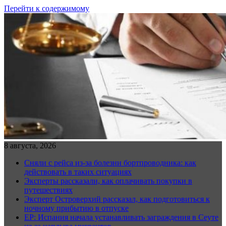
Перейти к содержимому
8 августа, 2026
Сняли с рейса из-за болезни бортпроводника: как
действовать в таких ситуациях
Эксперты рассказали, как оплачивать покупки в
путешествиях
Эксперт Островерхий рассказал, как подготовиться к
ночному прибытию в отпуске
EP: Испания начала устанавливать заграждения в Сеуте