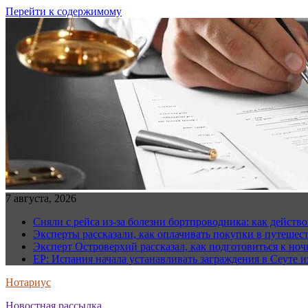
Перейти к содержимому
7 августа, 2026
Сняли с рейса из-за болезни бортпроводника: как действо
Эксперты рассказали, как оплачивать покупки в путешес
Эксперт Островерхий рассказал, как подготовиться к но
EP: Испания начала устанавливать заграждения в Сеуте и
Нотариус
Новостная рассылка