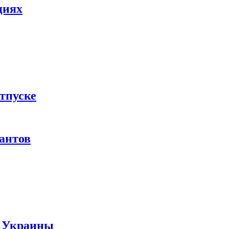
циях
тпуске
рантов
ы Украины