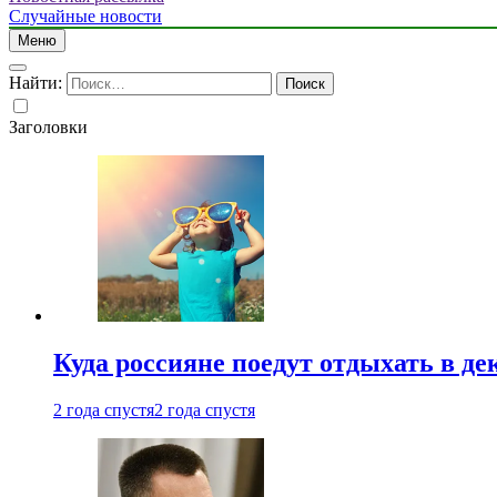
Случайные новости
Меню
Найти:
Заголовки
Куда россияне поедут отдыхать в де
2 года спустя
2 года спустя