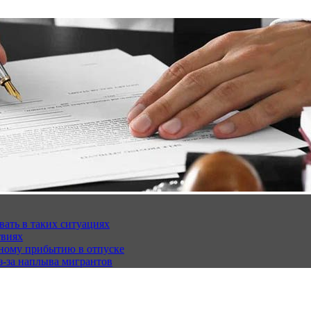
вать в таких ситуациях
твиях
чному прибытию в отпуске
з-за наплыва мигрантов