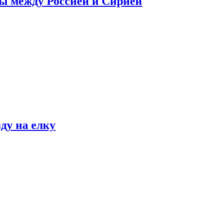
сы между Россией и Сирией
ду на елку