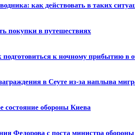
оводника: как действовать в таких ситуа
ть покупки в путешествиях
к подготовиться к ночному прибытию в о
заграждения в Сеуте из-за наплыва миг
е состояние обороны Киева
ния Федорова с поста министра оборон