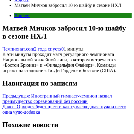
Матвей Мичков забросил 10-ю шайбу в сезоне НХЛ
Хоккей
Матвей Мичков забросил 10-ю шайбу
в сезоне НХЛ
Чемпионат.com
2 года спустя
0
1 минуты
В эти минуты проходит матч регулярного чемпионата
Национальной хоккейной лиги, в котором встречаются
«Бостон Брюинз» и «Филадельфия Флайерз». Команды
играют на стадионе «Ти-Ди Гарден» в Бостоне (США).
Навигация по записям
Предыдущая:
Иностранный гимнаст-чемпион назвал
преимущество соревнований без россиян
Далее:
Орхидея будет цвести как сумасшедшая: нужна всего
одна чудо-добавка
Похожие новости