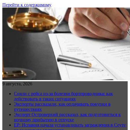
Перейти к содержимому
9 августа, 2026
Сняли с рейса из-за болезни бортпроводника: как
действовать в таких ситуациях
Эксперты рассказали, как оплачивать покупки в
путешествиях
Эксперт Островерхий рассказал, как подготовиться к
ночному прибытию в отпуске
EP: Испания начала устанавливать заграждения в Сеуте