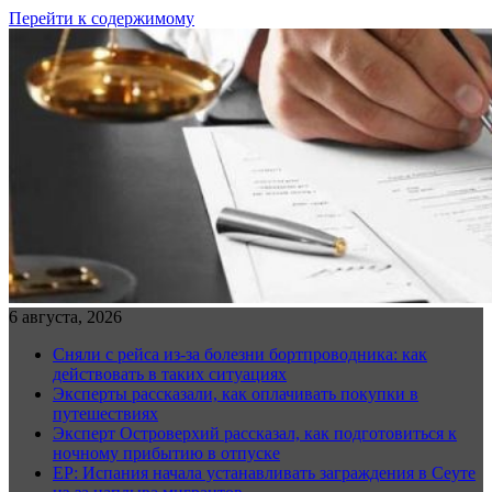
Перейти к содержимому
6 августа, 2026
Сняли с рейса из-за болезни бортпроводника: как
действовать в таких ситуациях
Эксперты рассказали, как оплачивать покупки в
путешествиях
Эксперт Островерхий рассказал, как подготовиться к
ночному прибытию в отпуске
EP: Испания начала устанавливать заграждения в Сеуте