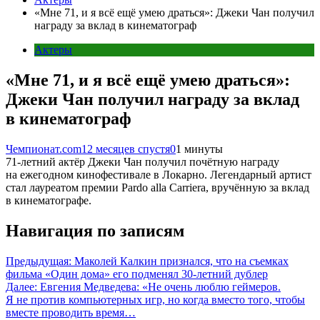
«Мне 71, и я всё ещё умею драться»: Джеки Чан получил
награду за вклад в кинематограф
Актеры
«Мне 71, и я всё ещё умею драться»:
Джеки Чан получил награду за вклад
в кинематограф
Чемпионат.com
12 месяцев спустя
0
1 минуты
71-летний актёр Джеки Чан получил почётную награду
на ежегодном кинофестивале в Локарно. Легендарный артист
стал лауреатом премии Pardo alla Carriera, вручённую за вклад
в кинематографе.
Навигация по записям
Предыдущая:
Маколей Калкин признался, что на съемках
фильма «Один дома» его подменял 30-летний дублер
Далее:
Евгения Медведева: «Не очень люблю геймеров.
Я не против компьютерных игр, но когда вместо того, чтобы
вместе проводить время…