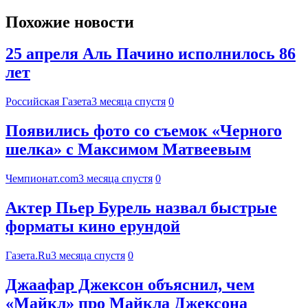
Похожие новости
25 апреля Аль Пачино исполнилось 86
лет
Российская Газета
3 месяца спустя
0
Появились фото со съемок «Черного
шелка» с Максимом Матвеевым
Чемпионат.com
3 месяца спустя
0
Актер Пьер Бурель назвал быстрые
форматы кино ерундой
Газета.Ru
3 месяца спустя
0
Джаафар Джексон объяснил, чем
«Майкл» про Майкла Джексона