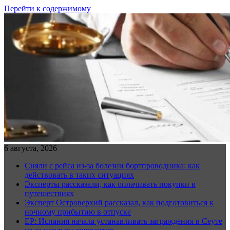
Перейти к содержимому
6 августа, 2026
Сняли с рейса из-за болезни бортпроводника: как
действовать в таких ситуациях
Эксперты рассказали, как оплачивать покупки в
путешествиях
Эксперт Островерхий рассказал, как подготовиться к
ночному прибытию в отпуске
EP: Испания начала устанавливать заграждения в Сеуте