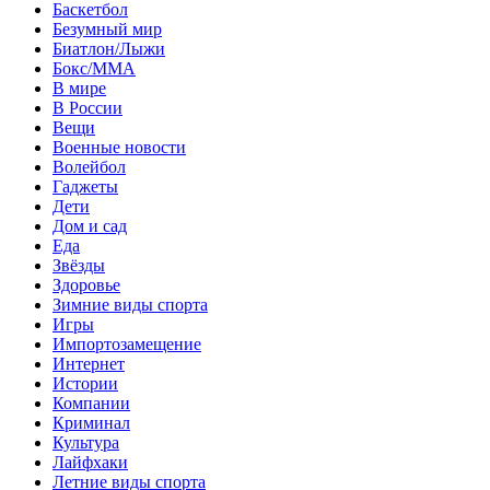
Баскетбол
Безумный мир
Биатлон/Лыжи
Бокс/MMA
В мире
В России
Вещи
Военные новости
Волейбол
Гаджеты
Дети
Дом и сад
Еда
Звёзды
Здоровье
Зимние виды спорта
Игры
Импортозамещение
Интернет
Истории
Компании
Криминал
Культура
Лайфхаки
Летние виды спорта