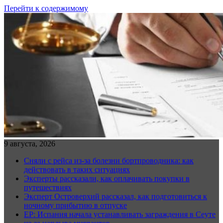
Перейти к содержимому
9 августа, 2026
Сняли с рейса из-за болезни бортпроводника: как
действовать в таких ситуациях
Эксперты рассказали, как оплачивать покупки в
путешествиях
Эксперт Островерхий рассказал, как подготовиться к
ночному прибытию в отпуске
EP: Испания начала устанавливать заграждения в Сеуте