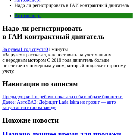
Надо ли регистрировать в ГАИ контрактный двигатель
Автоэксперт
Надо ли регистрировать
в ГАИ контрактный двигатель
За рулем
1 год спустя
0
1 минуты
«За рулем» рассказал, как поставить на учет машину
с неродным мотором С 2018 года двигатель больше
не считается номерным узлом, который подлежит строгому
учету.
Навигация по записям
Предыдущая:
Погребняк показала себя в образе брюнетки
Далее:
АвтоВАЗ: Дефицит Lada Iskra не грозит — авто
запустят на втором заводе
Похожие новости
Названо лучшее время для продажи