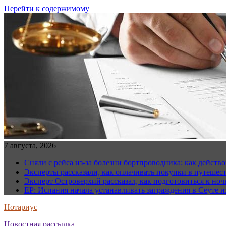
Перейти к содержимому
7 августа, 2026
Сняли с рейса из-за болезни бортпроводника: как действо
Эксперты рассказали, как оплачивать покупки в путешес
Эксперт Островерхий рассказал, как подготовиться к но
EP: Испания начала устанавливать заграждения в Сеуте и
Нотариус
Новостная рассылка