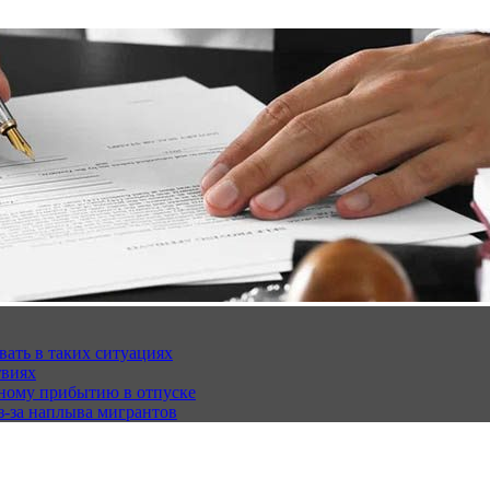
вать в таких ситуациях
твиях
чному прибытию в отпуске
з-за наплыва мигрантов