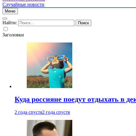
Случайные новости
Меню
Найти:
Заголовки
Куда россияне поедут отдыхать в де
2 года спустя
2 года спустя