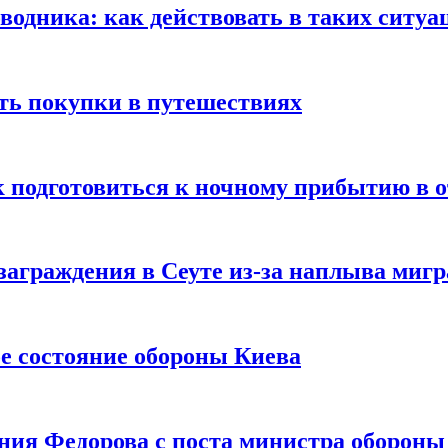
оводника: как действовать в таких ситуа
ть покупки в путешествиях
к подготовиться к ночному прибытию в о
заграждения в Сеуте из-за наплыва миг
е состояние обороны Киева
ния Федорова с поста министра оборон