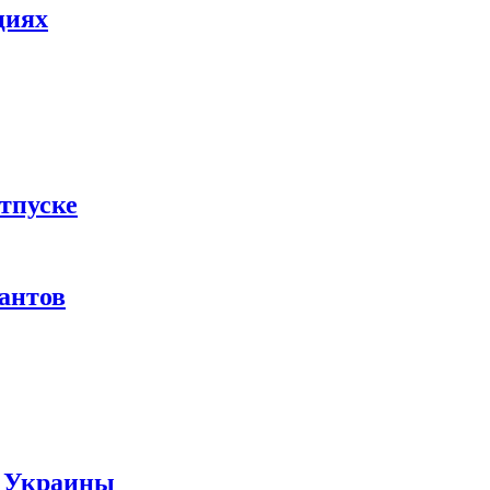
циях
тпуске
рантов
ы Украины