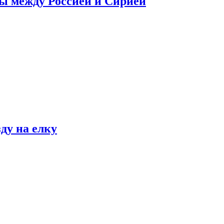
сы между Россией и Сирией
ду на елку