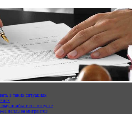
вать в таких ситуациях
твиях
чному прибытию в отпуске
з-за наплыва мигрантов