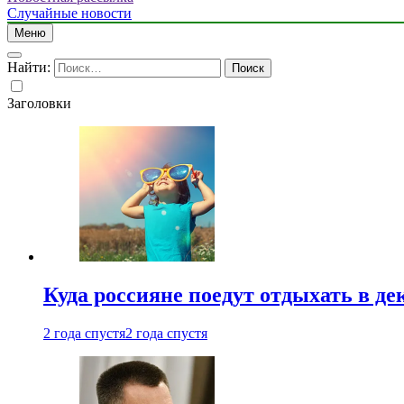
Случайные новости
Меню
Найти:
Заголовки
Куда россияне поедут отдыхать в де
2 года спустя
2 года спустя