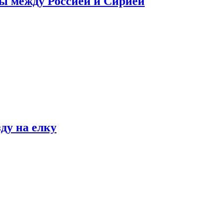
сы между Россией и Сирией
ду на елку