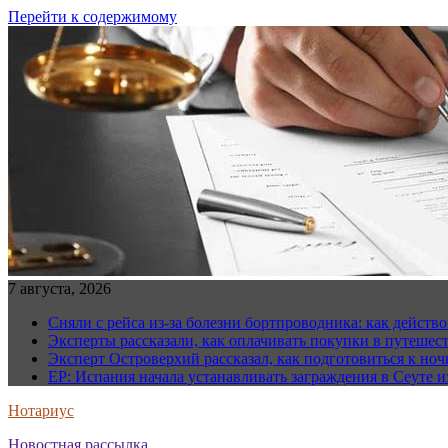
Перейти к содержимому
7 августа, 2026
Сняли с рейса из-за болезни бортпроводника: как действо
Эксперты рассказали, как оплачивать покупки в путешес
Эксперт Островерхий рассказал, как подготовиться к но
EP: Испания начала устанавливать заграждения в Сеуте и
Нотариус
Новостная рассылка