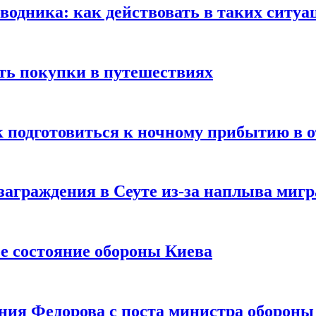
оводника: как действовать в таких ситуа
ть покупки в путешествиях
к подготовиться к ночному прибытию в о
заграждения в Сеуте из-за наплыва миг
е состояние обороны Киева
ния Федорова с поста министра оборон