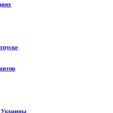
циях
тпуске
рантов
ы Украины