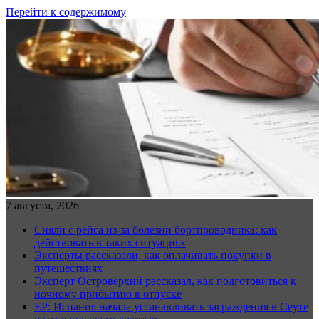
Перейти к содержимому
7 августа, 2026
Сняли с рейса из-за болезни бортпроводника: как
действовать в таких ситуациях
Эксперты рассказали, как оплачивать покупки в
путешествиях
Эксперт Островерхий рассказал, как подготовиться к
ночному прибытию в отпуске
EP: Испания начала устанавливать заграждения в Сеуте