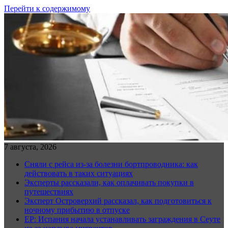
Перейти к содержимому
7 августа, 2026
Сняли с рейса из-за болезни бортпроводника: как
действовать в таких ситуациях
Эксперты рассказали, как оплачивать покупки в
путешествиях
Эксперт Островерхий рассказал, как подготовиться к
ночному прибытию в отпуске
EP: Испания начала устанавливать заграждения в Сеуте