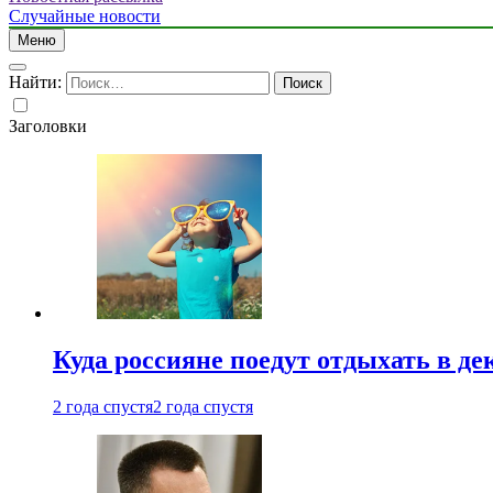
Случайные новости
Меню
Найти:
Заголовки
Куда россияне поедут отдыхать в де
2 года спустя
2 года спустя