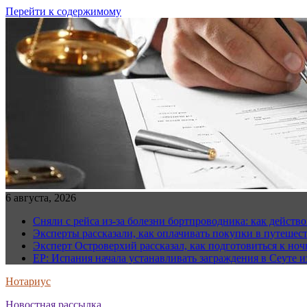
Перейти к содержимому
6 августа, 2026
Сняли с рейса из-за болезни бортпроводника: как действо
Эксперты рассказали, как оплачивать покупки в путешес
Эксперт Островерхий рассказал, как подготовиться к но
EP: Испания начала устанавливать заграждения в Сеуте и
Нотариус
Новостная рассылка