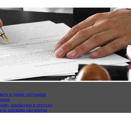
вать в таких ситуациях
твиях
чному прибытию в отпуске
з-за наплыва мигрантов