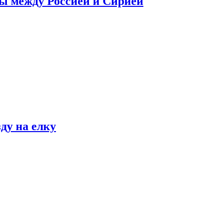
сы между Россией и Сирией
ду на елку