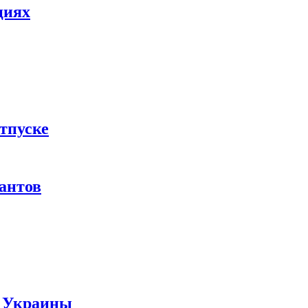
циях
тпуске
рантов
ы Украины