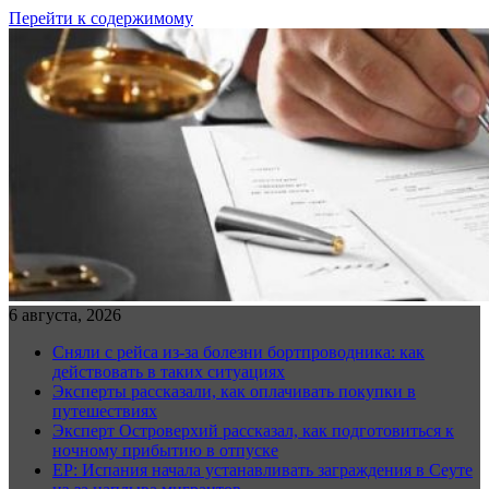
Перейти к содержимому
6 августа, 2026
Сняли с рейса из-за болезни бортпроводника: как
действовать в таких ситуациях
Эксперты рассказали, как оплачивать покупки в
путешествиях
Эксперт Островерхий рассказал, как подготовиться к
ночному прибытию в отпуске
EP: Испания начала устанавливать заграждения в Сеуте