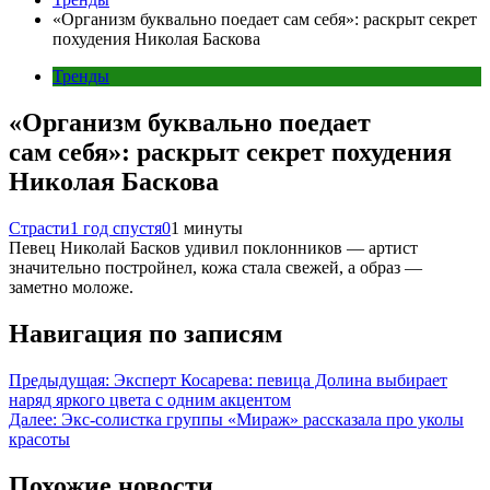
«Организм буквально поедает сам себя»: раскрыт секрет
похудения Николая Баскова
Тренды
«Организм буквально поедает
сам себя»: раскрыт секрет похудения
Николая Баскова
Страсти
1 год спустя
0
1 минуты
Певец Николай Басков удивил поклонников — артист
значительно постройнел, кожа стала свежей, а образ —
заметно моложе.
Навигация по записям
Предыдущая:
Эксперт Косарева: певица Долина выбирает
наряд яркого цвета с одним акцентом
Далее:
Экс-солистка группы «Мираж» рассказала про уколы
красоты
Похожие новости