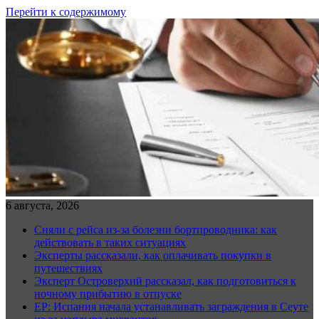
Перейти к содержимому
6 августа, 2026
Сняли с рейса из-за болезни бортпроводника: как
действовать в таких ситуациях
Эксперты рассказали, как оплачивать покупки в
путешествиях
Эксперт Островерхий рассказал, как подготовиться к
ночному прибытию в отпуске
EP: Испания начала устанавливать заграждения в Сеуте