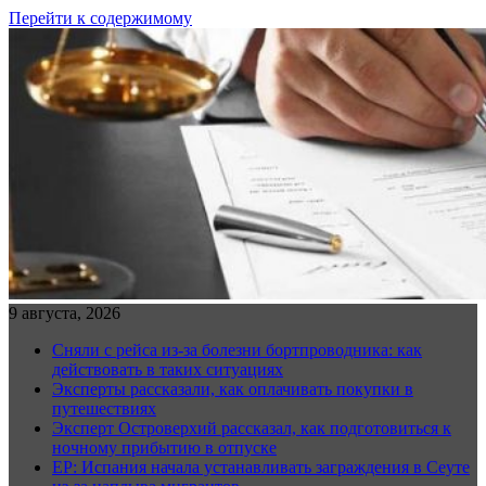
Перейти к содержимому
9 августа, 2026
Сняли с рейса из-за болезни бортпроводника: как
действовать в таких ситуациях
Эксперты рассказали, как оплачивать покупки в
путешествиях
Эксперт Островерхий рассказал, как подготовиться к
ночному прибытию в отпуске
EP: Испания начала устанавливать заграждения в Сеуте