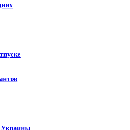
циях
тпуске
рантов
ы Украины