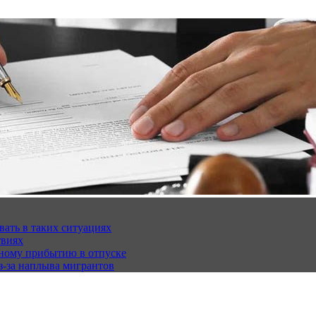
вать в таких ситуациях
твиях
чному прибытию в отпуске
з-за наплыва мигрантов