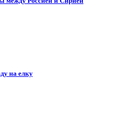
сы между Россией и Сирией
ду на елку