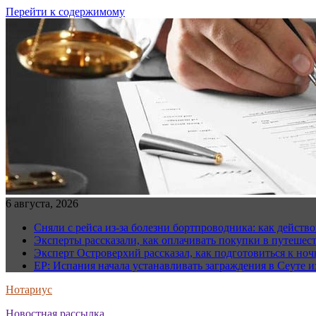
Перейти к содержимому
6 августа, 2026
Сняли с рейса из-за болезни бортпроводника: как действо
Эксперты рассказали, как оплачивать покупки в путешес
Эксперт Островерхий рассказал, как подготовиться к но
EP: Испания начала устанавливать заграждения в Сеуте и
Нотариус
Новостная рассылка