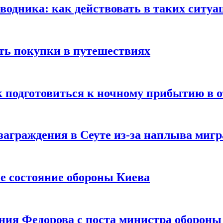
оводника: как действовать в таких ситуа
ть покупки в путешествиях
к подготовиться к ночному прибытию в о
заграждения в Сеуте из-за наплыва миг
е состояние обороны Киева
ния Федорова с поста министра оборон