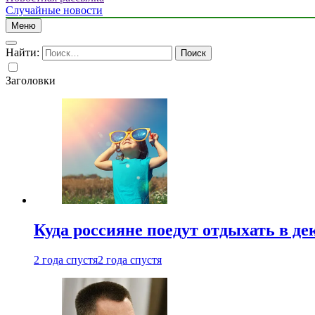
Случайные новости
Меню
Найти:
Заголовки
Куда россияне поедут отдыхать в де
2 года спустя
2 года спустя