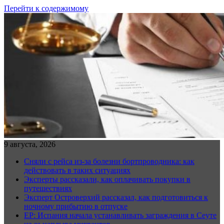
Перейти к содержимому
9 августа, 2026
Сняли с рейса из-за болезни бортпроводника: как
действовать в таких ситуациях
Эксперты рассказали, как оплачивать покупки в
путешествиях
Эксперт Островерхий рассказал, как подготовиться к
ночному прибытию в отпуске
EP: Испания начала устанавливать заграждения в Сеуте