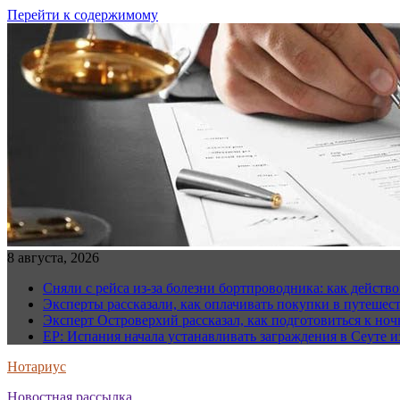
Перейти к содержимому
8 августа, 2026
Сняли с рейса из-за болезни бортпроводника: как действо
Эксперты рассказали, как оплачивать покупки в путешес
Эксперт Островерхий рассказал, как подготовиться к но
EP: Испания начала устанавливать заграждения в Сеуте и
Нотариус
Новостная рассылка