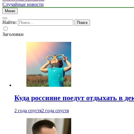
Случайные новости
Меню
Найти:
Заголовки
Куда россияне поедут отдыхать в де
2 года спустя
2 года спустя