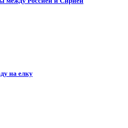
сы между Россией и Сирией
ду на елку