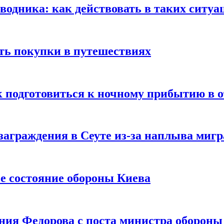
оводника: как действовать в таких ситуа
ть покупки в путешествиях
к подготовиться к ночному прибытию в о
заграждения в Сеуте из-за наплыва миг
е состояние обороны Киева
ния Федорова с поста министра оборон