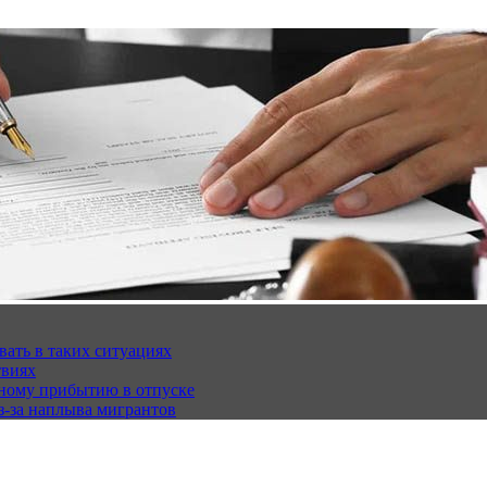
вать в таких ситуациях
твиях
чному прибытию в отпуске
з-за наплыва мигрантов