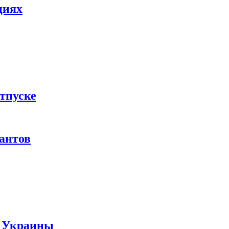
циях
тпуске
рантов
ы Украины