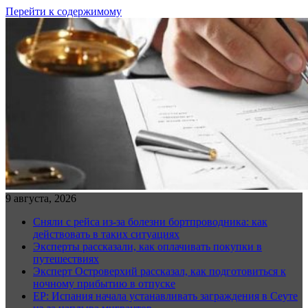
Перейти к содержимому
9 августа, 2026
Сняли с рейса из-за болезни бортпроводника: как
действовать в таких ситуациях
Эксперты рассказали, как оплачивать покупки в
путешествиях
Эксперт Островерхий рассказал, как подготовиться к
ночному прибытию в отпуске
EP: Испания начала устанавливать заграждения в Сеуте