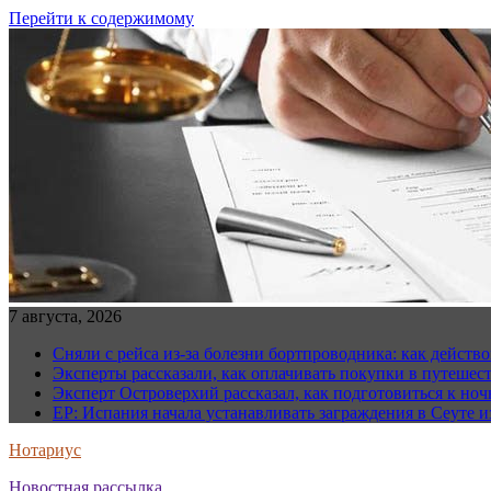
Перейти к содержимому
7 августа, 2026
Сняли с рейса из-за болезни бортпроводника: как действо
Эксперты рассказали, как оплачивать покупки в путешес
Эксперт Островерхий рассказал, как подготовиться к но
EP: Испания начала устанавливать заграждения в Сеуте и
Нотариус
Новостная рассылка