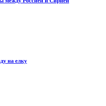
сы между Россией и Сирией
ду на елку