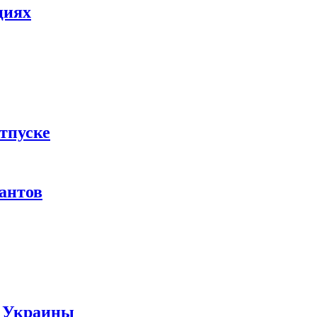
циях
тпуске
рантов
ы Украины