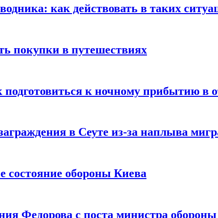
оводника: как действовать в таких ситуа
ть покупки в путешествиях
к подготовиться к ночному прибытию в о
заграждения в Сеуте из-за наплыва миг
е состояние обороны Киева
ния Федорова с поста министра оборон