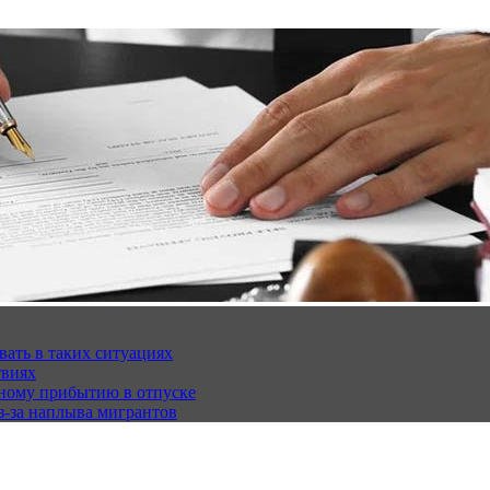
вать в таких ситуациях
твиях
чному прибытию в отпуске
з-за наплыва мигрантов