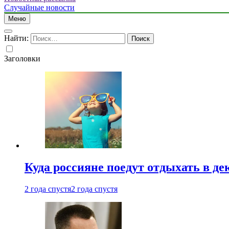
Случайные новости
Меню
Найти:
Заголовки
Куда россияне поедут отдыхать в де
2 года спустя
2 года спустя