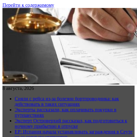
Перейти к содержимому
8 августа, 2026
Сняли с рейса из-за болезни бортпроводника: как
действовать в таких ситуациях
Эксперты рассказали, как оплачивать покупки в
путешествиях
Эксперт Островерхий рассказал, как подготовиться к
ночному прибытию в отпуске
EP: Испания начала устанавливать заграждения в Сеуте