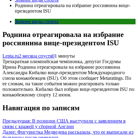
Роднина отреагировала на избрание россиянина вице-
президентом ISU
Зимние виды спорта
Роднина отреагировала на избрание
россиянина вице-президентом ISU
Lenta.ru
2 месяца спустя
0
1 минуты
Трехкратная олимпийская чемпионка, депутат Госдумы
Ирина Роднина отреагировала на избрание россиянина
Александра Кибалко вице-президентом Международного
союза конькобежцев (ISU). Об этом сообщает Metaratings. По
ее словам, на такие события можно реагировать только
положительно. Кибалко был избран вице-президентом ISU по
конькобежному спорту 12 июня.
Навигация по записям
Предыдущая:
В полиции США выступили с заявлением в
связи с кражей у сборной Англии
Далее:
Фигуристка Медведева рассказала, что ее выписали из
больницы после операции