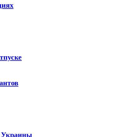
циях
тпуске
рантов
ы Украины