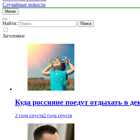
Случайные новости
Меню
Найти:
Заголовки
Куда россияне поедут отдыхать в де
2 года спустя
2 года спустя