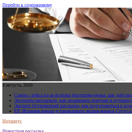
Перейти к содержимому
8 августа, 2026
Сняли с рейса из-за болезни бортпроводника: как действо
Эксперты рассказали, как оплачивать покупки в путешес
Эксперт Островерхий рассказал, как подготовиться к но
EP: Испания начала устанавливать заграждения в Сеуте и
Нотариус
Новостная рассылка