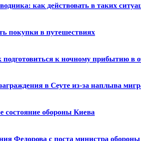
оводника: как действовать в таких ситуа
ть покупки в путешествиях
к подготовиться к ночному прибытию в о
заграждения в Сеуте из-за наплыва миг
е состояние обороны Киева
ния Федорова с поста министра оборон