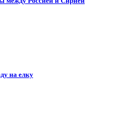
сы между Россией и Сирией
ду на елку