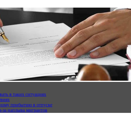
вать в таких ситуациях
твиях
чному прибытию в отпуске
з-за наплыва мигрантов