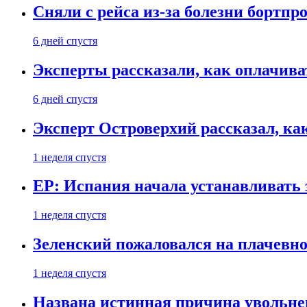
Сняли с рейса из-за болезни бортпр
6 дней спустя
Эксперты рассказали, как оплачива
6 дней спустя
Эксперт Островерхий рассказал, ка
1 неделя спустя
EP: Испания начала устанавливать 
1 неделя спустя
Зеленский пожаловался на плачевно
1 неделя спустя
Названа истинная причина увольне