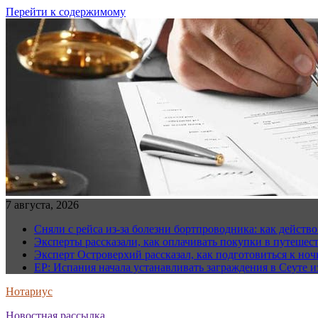
Перейти к содержимому
7 августа, 2026
Сняли с рейса из-за болезни бортпроводника: как действо
Эксперты рассказали, как оплачивать покупки в путешес
Эксперт Островерхий рассказал, как подготовиться к но
EP: Испания начала устанавливать заграждения в Сеуте и
Нотариус
Новостная рассылка