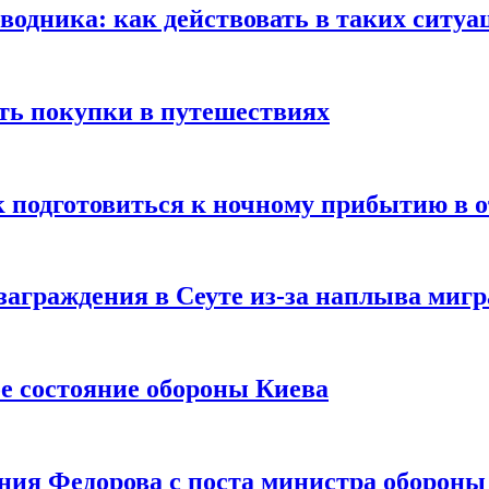
оводника: как действовать в таких ситуа
ть покупки в путешествиях
к подготовиться к ночному прибытию в о
заграждения в Сеуте из-за наплыва миг
е состояние обороны Киева
ния Федорова с поста министра оборон