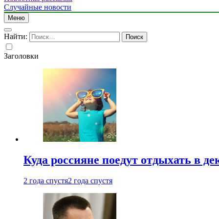
Случайные новости
Меню
Найти:
Заголовки
Куда россияне поедут отдыхать в де
2 года спустя
2 года спустя