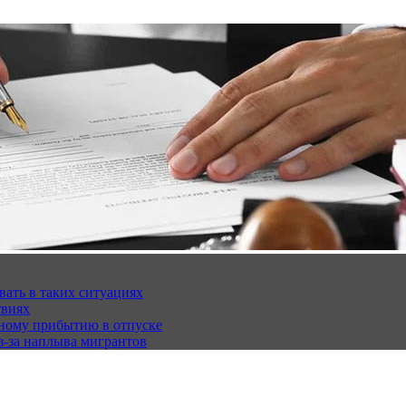
вать в таких ситуациях
твиях
чному прибытию в отпуске
з-за наплыва мигрантов