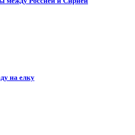
сы между Россией и Сирией
ду на елку