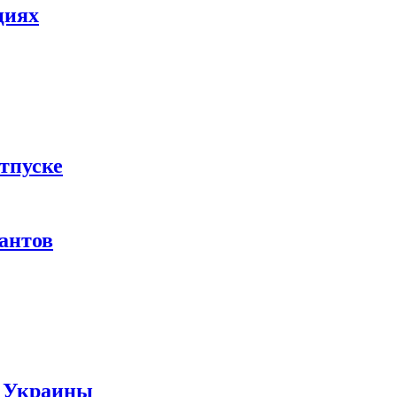
циях
тпуске
рантов
ы Украины