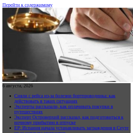
Перейти к содержимому
6 августа, 2026
Сняли с рейса из-за болезни бортпроводника: как
действовать в таких ситуациях
Эксперты рассказали, как оплачивать покупки в
путешествиях
Эксперт Островерхий рассказал, как подготовиться к
ночному прибытию в отпуске
EP: Испания начала устанавливать заграждения в Сеуте